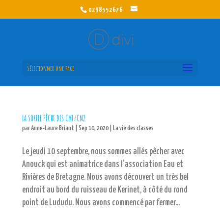
0298552676
Sélectionner une page
LA SORTIE PÊCHE DES CM1/CM2
par
Anne-Laure Briant
|
Sep 10, 2020
|
La vie des classes
Le jeudi 10 septembre, nous sommes allés pêcher avec
Anouck qui est animatrice dans l’association Eau et
Rivières de Bretagne. Nous avons découvert un très bel
endroit au bord du ruisseau de Kerinet, à côté du rond
point de Lududu. Nous avons commencé par fermer...