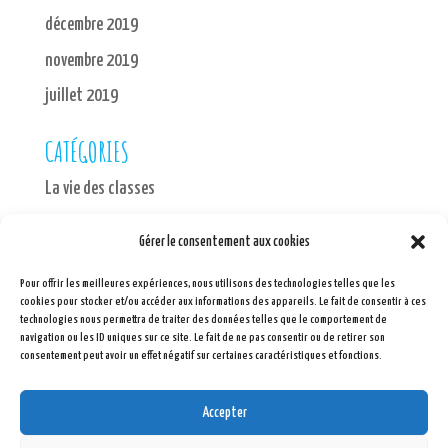
décembre 2019
novembre 2019
juillet 2019
CATÉGORIES
La vie des classes
MÉTA
Gérer le consentement aux cookies
Connexion
Pour offrir les meilleures expériences, nous utilisons des technologies telles que les
cookies pour stocker et/ou accéder aux informations des appareils. Le fait de consentir à ces
Flux des publications
technologies nous permettra de traiter des données telles que le comportement de
navigation ou les ID uniques sur ce site. Le fait de ne pas consentir ou de retirer son
Flux des commentaires
consentement peut avoir un effet négatif sur certaines caractéristiques et fonctions.
Site de WordPress-FR
Accepter