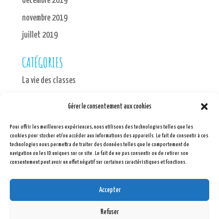
décembre 2019
novembre 2019
juillet 2019
CATÉGORIES
La vie des classes
MÉTA
Gérer le consentement aux cookies
Connexion
Pour offrir les meilleures expériences, nous utilisons des technologies telles que les
cookies pour stocker et/ou accéder aux informations des appareils. Le fait de consentir à ces
Flux des publications
technologies nous permettra de traiter des données telles que le comportement de
navigation ou les ID uniques sur ce site. Le fait de ne pas consentir ou de retirer son
Flux des commentaires
consentement peut avoir un effet négatif sur certaines caractéristiques et fonctions.
Site de WordPress-FR
Accepter
Refuser