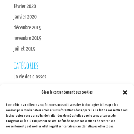
février 2020
janvier 2020
décembre 2019
novembre 2019
juillet 2019
CATÉGORIES
La vie des classes
MÉTA
Gérer le consentement aux cookies
Connexion
Pour offrir les meilleures expériences, nous utilisons des technologies telles que les
cookies pour stocker et/ou accéder aux informations des appareils. Le fait de consentir à ces
Flux des publications
technologies nous permettra de traiter des données telles que le comportement de
navigation ou les ID uniques sur ce site. Le fait de ne pas consentir ou de retirer son
Flux des commentaires
consentement peut avoir un effet négatif sur certaines caractéristiques et fonctions.